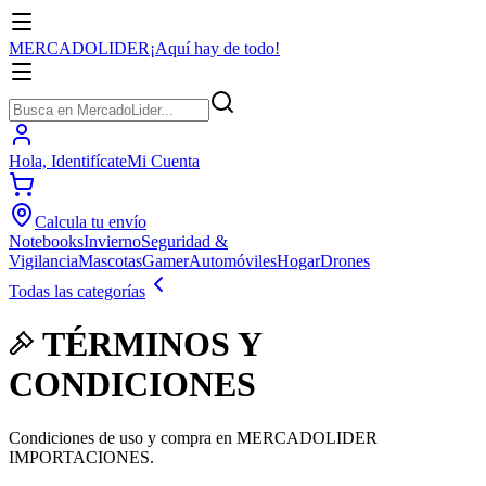
MERCADO
LIDER
¡Aquí hay de todo!
Hola,
Identifícate
Mi Cuenta
Calcula tu envío
Notebooks
Invierno
Seguridad &
Vigilancia
Mascotas
Gamer
Automóviles
Hogar
Drones
Todas las categorías
TÉRMINOS Y
CONDICIONES
Condiciones de uso y compra en MERCADOLIDER
IMPORTACIONES.