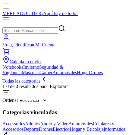
MERCADO
LIDER
¡Aquí hay de todo!
Hola,
Identifícate
Mi Cuenta
Calcula tu envío
Notebooks
Invierno
Seguridad &
Vigilancia
Mascotas
Gamer
Automóviles
Hogar
Drones
Todas las categorías
1-
0
de
0
resultados para
"
Explorar
"
Ordenar
Categorías vinculadas
Accessories
Adultos
Audio y Video
Automóviles
Celulares y
Accesorios
Deporte
Drones
Electrico
Hogar y Bricolaje
Informática