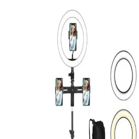
MERCADO
LIDER
¡Aquí hay de todo!
Hola,
Identifícate
Mi Cuenta
Calcula tu envío
Notebooks
Invierno
Seguridad &
Vigilancia
Mascotas
Gamer
Automóviles
Hogar
Drones
Todas las categorías
Inicio
Accesorios Audio y Video
Audio y Video
Estabilizador Tripode Para Celular Con Luz Led Y Microfono