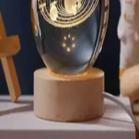
45 MIN
Lampara Luna 3d Táctil Veladora 7 colores 18 cmt Bateria
Recargable
$
690
$
631
Paga en 12 cuotas de
$
53
45 MIN
Tira De Luces Neon Rgb Con Control 5mts Dimerizable
$
1.290
$
931
Paga en 12 cuotas de
$
78
45 MIN
Proyector de Luces Colores Media Esferta con Bluetooth SD