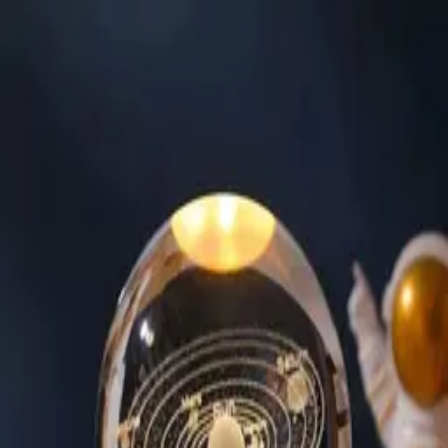
MERCADO
LIDER
¡Aquí hay de todo!
Hola,
Identifícate
Mi Cuenta
Calcula tu envío
Notebooks
Invierno
Seguridad &
Vigilancia
Mascotas
Gamer
Automóviles
Hogar
Drones
Todas las categorías
Inicio
Lamparas
Lampara LED Veladora De Cristal Con Madera 6cm
¡Oferta!
Productos relacionados