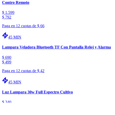
Contro Remoto
$
1.599
$
792
Paga en 12 cuotas de
$
66
45 MIN
Lampara Veladora Bluetooth TF Con Pantalla Reloj y Alarma
$
690
$
499
Paga en 12 cuotas de
$
42
45 MIN
Luz Lampara 30w Full Espectro Cultivo
$
340
$
179