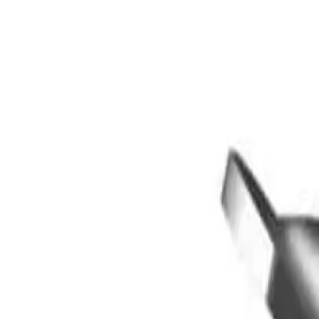
45 MIN
GRATIS
Microscopio Digital 1000X Pantalla 4.3 LED Grabación HD 108
$
4.390
$
3.136
Paga en 12 cuotas de
$
261
ENVIO GRATIS
Sublimadora Termica Prensa Plana Manual Estampados
U$S
590
U$S
475
Paga en 12 cuotas de
U$S
40
45 MIN
Clavo Fulminante Para Remachadora x200