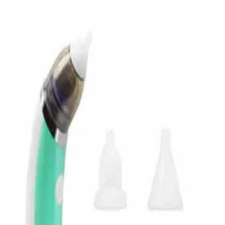
MERCADO
LIDER
¡Aquí hay de todo!
Hola,
Identifícate
Mi Cuenta
Calcula tu envío
Notebooks
Invierno
Seguridad &
Vigilancia
Mascotas
Gamer
Automóviles
Hogar
Drones
Todas las categorías
Inicio
Moda
Peluqueria
Afeitadora Kemei Km-3382 Blanca 220v Recargable Barberia