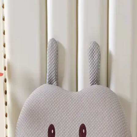
MERCADO
LIDER
¡Aquí hay de todo!
Hola,
Identifícate
Mi Cuenta
Calcula tu envío
Notebooks
Invierno
Seguridad &
Vigilancia
Mascotas
Gamer
Automóviles
Hogar
Drones
Todas las categorías
Inicio
Almohadas
Almohada Algodón Lavable Tipo Hotel Descanso Perfecto
76x47
¡Oferta!
Productos relacionados