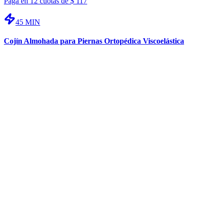
Paga en 12 cuotas de
$
117
45 MIN
Cojín Almohada para Piernas Ortopédica Viscoelástica
$
389
$
307
Paga en 12 cuotas de
$
26
45 MIN
Almohadon De Gel Anti Escaras Viscoelástico Redondo +
Funda de Regalo
$
1.190
$
941
Paga en 12 cuotas de
$
78
45 MIN
GRATIS