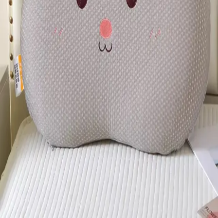
45 MIN
Almohada Hotel Algodón Lavable Descanso Perfecto 72x42
$
990
$
427
Paga en 12 cuotas de
$
36
45 MIN
Almohadon Viscoelastico Ani Escaras Refrescante Gel
Ortopedico + Funda de Regalo
$
970
$
930
Paga en 12 cuotas de
$
78
45 MIN